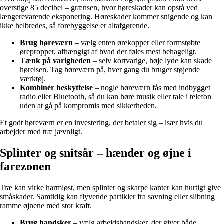
overstige 85 decibel – grænsen, hvor høreskader kan opstå ved
længerevarende eksponering. Høreskader kommer snigende og kan
ikke helbredes, så forebyggelse er altafgørende.
Brug høreværn
– vælg enten ørekopper eller formstøbte
ørepropper, afhængigt af hvad der føles mest behageligt.
Tænk på varigheden
– selv kortvarige, høje lyde kan skade
hørelsen. Tag høreværn på, hver gang du bruger støjende
værktøj.
Kombinér beskyttelse
– nogle høreværn fås med indbygget
radio eller Bluetooth, så du kan høre musik eller tale i telefon
uden at gå på kompromis med sikkerheden.
Et godt høreværn er en investering, der betaler sig – især hvis du
arbejder med træ jævnligt.
Splinter og snitsår – hænder og øjne i
farezonen
Træ kan virke harmløst, men splinter og skarpe kanter kan hurtigt give
småskader. Samtidig kan flyvende partikler fra savning eller slibning
ramme øjnene med stor kraft.
Brug handsker
– vælg arbejdshandsker, der giver både