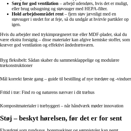
Sørg for god ventilation
– arbejd udendørs, hvis det er muligt,
eller brug udsugning og støvsuger med HEPA-filter.
Hold arbejdsområdet rent
– fjern støv jævnligt med en
støvsuger i stedet for at feje, så du undgår at hvirvle partikler op
igen.
Hvis du arbejder med trykimprægneret træ eller MDF-plader, skal du
være ekstra forsigtig – disse materialer kan afgive kemiske stoffer, som
kræver god ventilation og effektivt åndedrætsværn.
Byg fleksibelt: Sådan skaber du sammenklappelige og modulære
trækonstruktioner
Mål korrekt første gang – guide til bestilling af nye trædøre og -vinduer
Fritid i træ: Find ro og naturens nærvær i dit træhus
Kompositmaterialer i træbyggeri – når håndværk møder innovation
Støj – beskyt hørelsen, før det er for sent
Elværktøj som rundsave, boremaskiner og sømpistoler kan nemt