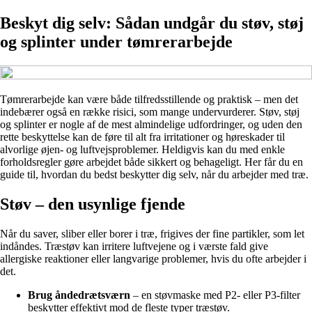
Beskyt dig selv: Sådan undgår du støv, støj
og splinter under tømrerarbejde
Tømrerarbejde kan være både tilfredsstillende og praktisk – men det
indebærer også en række risici, som mange undervurderer. Støv, støj
og splinter er nogle af de mest almindelige udfordringer, og uden den
rette beskyttelse kan de føre til alt fra irritationer og høreskader til
alvorlige øjen- og luftvejsproblemer. Heldigvis kan du med enkle
forholdsregler gøre arbejdet både sikkert og behageligt. Her får du en
guide til, hvordan du bedst beskytter dig selv, når du arbejder med træ.
Støv – den usynlige fjende
Når du saver, sliber eller borer i træ, frigives der fine partikler, som let
indåndes. Træstøv kan irritere luftvejene og i værste fald give
allergiske reaktioner eller langvarige problemer, hvis du ofte arbejder i
det.
Brug åndedrætsværn
– en støvmaske med P2- eller P3-filter
beskytter effektivt mod de fleste typer træstøv.