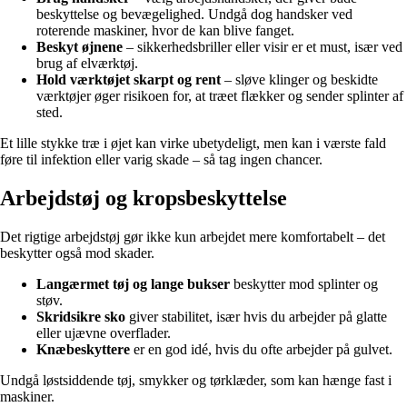
beskyttelse og bevægelighed. Undgå dog handsker ved
roterende maskiner, hvor de kan blive fanget.
Beskyt øjnene
– sikkerhedsbriller eller visir er et must, især ved
brug af elværktøj.
Hold værktøjet skarpt og rent
– sløve klinger og beskidte
værktøjer øger risikoen for, at træet flækker og sender splinter af
sted.
Et lille stykke træ i øjet kan virke ubetydeligt, men kan i værste fald
føre til infektion eller varig skade – så tag ingen chancer.
Arbejdstøj og kropsbeskyttelse
Det rigtige arbejdstøj gør ikke kun arbejdet mere komfortabelt – det
beskytter også mod skader.
Langærmet tøj og lange bukser
beskytter mod splinter og
støv.
Skridsikre sko
giver stabilitet, især hvis du arbejder på glatte
eller ujævne overflader.
Knæbeskyttere
er en god idé, hvis du ofte arbejder på gulvet.
Undgå løstsiddende tøj, smykker og tørklæder, som kan hænge fast i
maskiner.