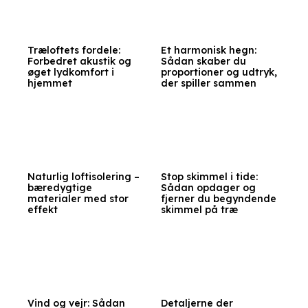
Træloftets fordele:
Et harmonisk hegn:
Forbedret akustik og
Sådan skaber du
øget lydkomfort i
proportioner og udtryk,
hjemmet
der spiller sammen
Naturlig loftisolering –
Stop skimmel i tide:
bæredygtige
Sådan opdager og
materialer med stor
fjerner du begyndende
effekt
skimmel på træ
Vind og vejr: Sådan
Detaljerne der