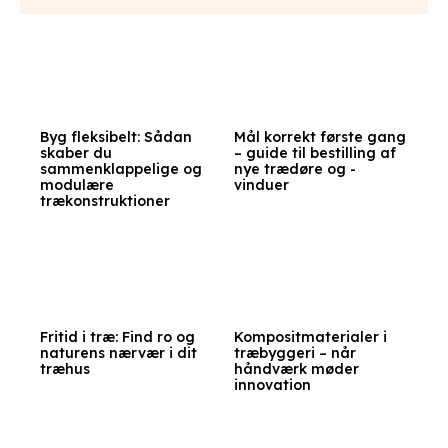
Byg fleksibelt: Sådan
Mål korrekt første gang
skaber du
– guide til bestilling af
sammenklappelige og
nye trædøre og -
modulære
vinduer
trækonstruktioner
Fritid i træ: Find ro og
Kompositmaterialer i
naturens nærvær i dit
træbyggeri – når
træhus
håndværk møder
innovation