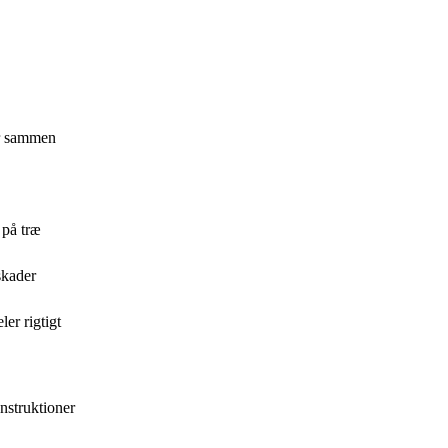
er sammen
 på træ
skader
er rigtigt
nstruktioner