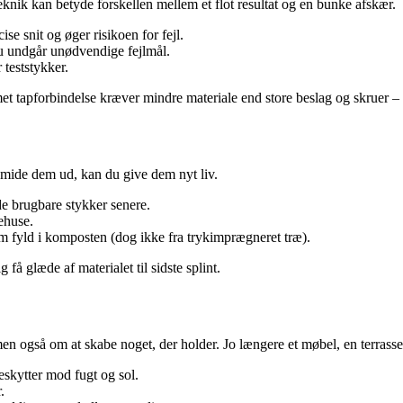
knik kan betyde forskellen mellem et flot resultat og en bunke afskær.
e snit og øger risikoen for fejl.
u undgår unødvendige fejlmål.
r teststykker.
t tapforbindelse kræver mindre materiale end store beslag og skruer – o
 smide dem ud, kan du give dem nyt liv.
nde brugbare stykker senere.
lehuse.
m fyld i komposten (dog ikke fra trykimprægneret træ).
 få glæde af materialet til sidste splint.
en også om at skabe noget, der holder. Jo længere et møbel, en terrasse 
eskytter mod fugt og sol.
.