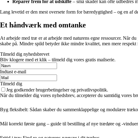
Reparer frem for at udskifte
– små skader kan ofte udbedres med
Lang levetid er den mest oversete form for bæredygtighed – og en af de
Et håndværk med omtanke
At arbejde med træ er at arbejde med naturens egne ressourcer. Når du
skabe på. Mindre spild betyder ikke mindre kvalitet, men mere respekt fo
Tilmeld dig nyhedsbrevet
Bliv klogere med et klik – tilmeld dig vores gratis mailserie.
Indtast e-mail
Tilmeld dig
Jeg godkender brugerbetingelser og privatlivspolitik.
Når du tilmelder dig vores nyhedsbrev, accepterer du samtidig vores br
Byg fleksibelt: Sådan skaber du sammenklappelige og modulære træko
Mål korrekt første gang – guide til bestilling af nye trædøre og -vinduer
Fritid i træ: Find ro og naturens nærvær i dit træhus