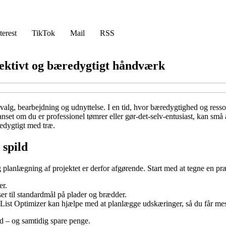
terest
TikTok
Mail
RSS
ffektivt og bæredygtigt håndværk
e valg, bearbejdning og udnyttelse. I en tid, hvor bæredygtighed og re
et om du er professionel tømrer eller gør-det-selv-entusiast, kan små æ
redygtigt med træ.
 spild
g planlægning af projektet er derfor afgørende. Start med at tegne en pr
er.
ser til standardmål på plader og brædder.
st Optimizer kan hjælpe med at planlægge udskæringer, så du får mest 
d – og samtidig spare penge.