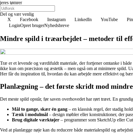
jeres tømrer
Del og vær venlig
X
Facebook
Instagram
LinkedIn
YouTube
Pin
Login
Opret bruger
Nyhedsbreve
Mindre spild i træarbejdet – metoder til e
Træ er et levende og værdifuldt materiale, der fortjener omtanke i båd
ikke kun om præcision og æstetik – men også om at minimere spild. Uans
Her får du inspiration til, hvordan du kan arbejde mere effektivt og bæ
Planlægning – det første skridt mod mindre
Det meste spild opstår, før saven overhovedet har rørt træet. En grundi
Mål to gange, skær én gang
– en klassisk regel, der stadig hold
Tænk i modulmål
– design møbler eller konstruktioner, der pas
Brug digitale værktøjer
– programmer som SketchUp eller CutLi
Ved at planlægge nøje kan du reducere både materialespild og arbejdsti