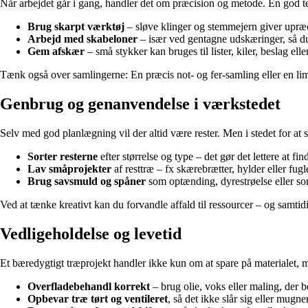
Når arbejdet går i gang, handler det om præcision og metode. En god te
Brug skarpt værktøj
– sløve klinger og stemmejern giver upræcis
Arbejd med skabeloner
– især ved gentagne udskæringer, så d
Gem afskær
– små stykker kan bruges til lister, kiler, beslag elle
Tænk også over samlingerne: En præcis not- og fer-samling eller en lime
Genbrug og genanvendelse i værkstedet
Selv med god planlægning vil der altid være rester. Men i stedet for at
Sorter resterne
efter størrelse og type – det gør det lettere at fi
Lav småprojekter
af resttræ – fx skærebrætter, hylder eller fug
Brug savsmuld og spåner
som optænding, dyrestrøelse eller so
Ved at tænke kreativt kan du forvandle affald til ressourcer – og samtidig
Vedligeholdelse og levetid
Et bæredygtigt træprojekt handler ikke kun om at spare på materialet, m
Overfladebehandl korrekt
– brug olie, voks eller maling, der b
Opbevar træ tørt og ventileret
, så det ikke slår sig eller mugner