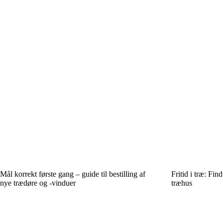
Mål korrekt første gang – guide til bestilling af
Fritid i træ: Fin
nye trædøre og -vinduer
træhus